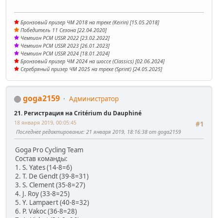
Бронзовый призер ЧМ 2018 на треке (Keirin) [15.05.2018]
Победитель 11 Сезона [22.04.2020]
Чемпион PCM USSR 2022 [23.02.2022]
Чемпион PCM USSR 2023 [26.01.2023]
Чемпион PCM USSR 2024 [18.01.2024]
Бронзовый призер ЧМ 2024 на шоссе (Classics) [02.06.2024]
Серебряный призер ЧМ 2025 на треке (Sprint) [24.05.2025]
goga2159
Администратор
21. Регистрация на Critérium du Dauphiné
18 января 2019, 00:05:45
#1
Последнее редактирование
: 21 января 2019, 18:16:38 от goga2159
Goga Pro Cycling Team
Состав команды:
1. S. Yates (14-8=6)
2. T. De Gendt (39-8=31)
3. S. Clement (35-8=27)
4. J. Roy (33-8=25)
5. Y. Lampaert (40-8=32)
6. P. Vakoc (36-8=28)