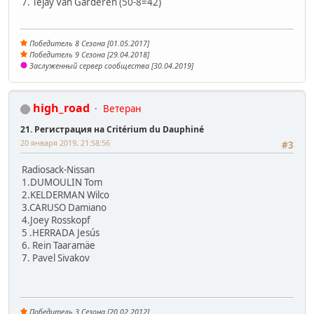
7. Tejay Van Garderen (50-8=42)
Победитель 8 Сезона [01.05.2017]
Победитель 9 Сезона [29.04.2018]
Заслуженный сервер сообщества [30.04.2019]
high_road
Ветеран
21. Регистрация на Critérium du Dauphiné
20 января 2019, 21:58:56
#3
Radiosack-Nissan
1.DUMOULIN Tom
2.KELDERMAN Wilco
3.CARUSO Damiano
4.Joey Rosskopf
5 .HERRADA Jesús
6. Rein Taaramäe
7. Pavel Sivakov
Победитель 3 Сезона [20.02.2012]