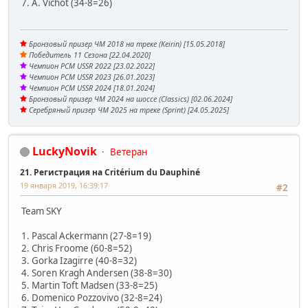
7. A. Vichot (34-8=26)
Бронзовый призер ЧМ 2018 на треке (Keirin) [15.05.2018]
Победитель 11 Сезона [22.04.2020]
Чемпион PCM USSR 2022 [23.02.2022]
Чемпион PCM USSR 2023 [26.01.2023]
Чемпион PCM USSR 2024 [18.01.2024]
Бронзовый призер ЧМ 2024 на шоссе (Classics) [02.06.2024]
Серебряный призер ЧМ 2025 на треке (Sprint) [24.05.2025]
LuckyNovik
Ветеран
21. Регистрация на Critérium du Dauphiné
19 января 2019, 16:39:17
#2
Team SKY
1. Pascal Ackermann (27-8=19)
2. Chris Froome (60-8=52)
3. Gorka Izagirre (40-8=32)
4. Soren Kragh Andersen (38-8=30)
5. Martin Toft Madsen (33-8=25)
6. Domenico Pozzovivo (32-8=24)