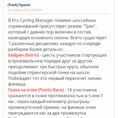
[Track] Пролог
30 ноября 2018, 22:49:04
В Pro Cycling Manager помимо шоссейных
соревнований присутствует режим "Трек",
который с давних пор включен в состав
календаря основного сезона. Всего существует
7 различных дисциплин, каждую по очереди
разберем более детально:
Кейрин (Keirin)
- шесть участников стартующих
в произвольном порядке друг за другом
преодолевают три быстрых круга, обычное
подобие спринтерской гонки на шоссе.
Побеждает тот кто первый пересечет линию
финиша.
Гонка на очки (Points Race)
- 16 участников
сражаются в гонке протяженностью в 5 или 7
км., через каждый километр розыгрыш
промежуточной премии, на финише очки
присуждаются как за два промежутка.