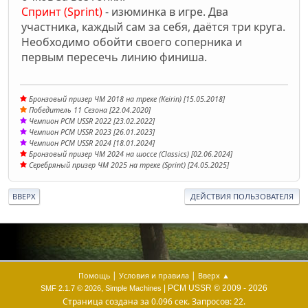
Спринт (Sprint)
- изюминка в игре. Два
участника, каждый сам за себя, даётся три круга.
Необходимо обойти своего соперника и
первым пересечь линию финиша.
Бронзовый призер ЧМ 2018 на треке (Keirin) [15.05.2018]
Победитель 11 Сезона [22.04.2020]
Чемпион PCM USSR 2022 [23.02.2022]
Чемпион PCM USSR 2023 [26.01.2023]
Чемпион PCM USSR 2024 [18.01.2024]
Бронзовый призер ЧМ 2024 на шоссе (Classics) [02.06.2024]
Серебряный призер ЧМ 2025 на треке (Sprint) [24.05.2025]
ВВЕРХ
ДЕЙСТВИЯ ПОЛЬЗОВАТЕЛЯ
|
|
Помощь
Условия и правила
Вверх ▲
,
| PCM USSR © 2009 - 2026
SMF 2.1.7 © 2026
Simple Machines
Страница создана за 0.096 сек. Запросов: 22.