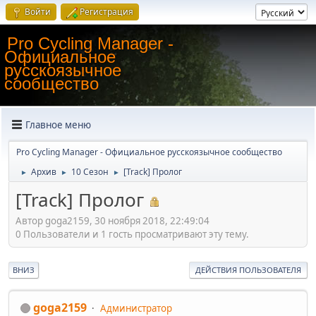
Войти
Регистрация
Pro Cycling Manager -
Официальное
русскоязычное
сообщество
Главное меню
Pro Cycling Manager - Официальное русскоязычное сообщество
Архив
10 Сезон
[Track] Пролог
►
►
►
[Track] Пролог
Автор goga2159, 30 ноября 2018, 22:49:04
0 Пользователи и 1 гость просматривают эту тему.
ВНИЗ
ДЕЙСТВИЯ ПОЛЬЗОВАТЕЛЯ
goga2159
Администратор