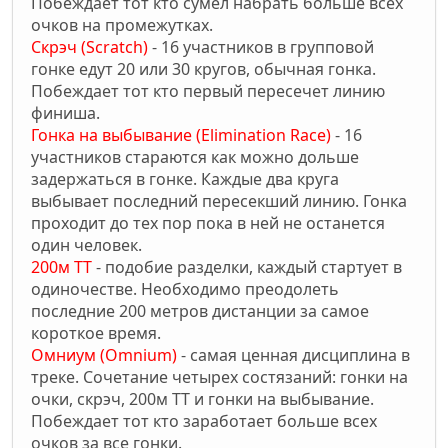
Побеждает тот кто сумел набрать больше всех
очков на промежутках.
Скрэч (Scratch)
- 16 участников в групповой
гонке едут 20 или 30 кругов, обычная гонка.
Побеждает тот кто первый пересечет линию
финиша.
Гонка на выбывание (Elimination Race)
- 16
участников стараются как можно дольше
задержаться в гонке. Каждые два круга
выбывает последний пересекший линию. Гонка
проходит до тех пор пока в ней не останется
один человек.
200м ТТ
- подобие разделки, каждый стартует в
одиночестве. Необходимо преодолеть
последние 200 метров дистанции за самое
короткое время.
Омниум (Omnium)
- самая ценная дисциплина в
треке. Сочетание четырех состязаний: гонки на
очки, скрэч, 200м ТТ и гонки на выбывание.
Побеждает тот кто заработает больше всех
очков за все гонки.