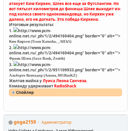
атакует Ким Кирхен, Шлек все еще за Фугслангом. Но
вот пятьсот километров до финиша Шлек выходит из-
под колеса своего однокомандовца, но Кирхен уже
далеко, его не догнать. Это победа Кирхена.
Итоговые результаты:
1.
http://www.pcm-
online.net.ru/_ph/1/2/494169404.png" border="0" alt="">
Ким Кирхен (Team Katusha, _AlEkS)
2.
http://www.pcm-
online.net.ru/_ph/1/2/494169404.png" border="0" alt="">
Франк Шлек (Saxo Bank, Zenith)
3.
http://www.pcm-
online.net.ru/_ph/1/2/951109933.png" border="0" alt="">
Альберто Контадор (Astana, 001RusKZ)
Желтая майка у
Луиса Леона Санчеза.
Команду удерживает
RadioShack
Спойлер
goga2159
Администратор
Volta Ciclista a Catalunya - 2 этап [Обсуждение]