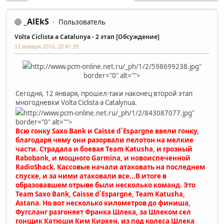
_AlEkS
Пользователь
Volta Ciclista a Catalunya - 2 этап [Обсуждение]
12 января 2010, 20:41:39
http://www.pcm-online.net.ru/_ph/1/2/598699238.jpg"
border="0" alt="">
Сегодня, 12 января, прошел-таки наконец второй этап
многодневки Volta Ciclista a Catalynua.
http://www.pcm-online.net.ru/_ph/1/2/843087077.jpg"
border="0" alt="">
Всю гонку Saxo Bank и Caisse d`Espargne ввели гонку,
благодаря чему они разорвали пелотон на мелкие
части. Страдала и боевая Team Katusha, и грозный
Rabobank, и мощного Garmina, и новоиспеченной
RadioShack. Кассовые начали атаковать на последнем
спуске, и за ними атаковали все...В итоге в
образовавшем отрыве были несколько команд. Это
Team Saxo Bank, Caisse d`Espargne, Team Katusha,
Astana. Но вот несколько километров до финиша,
Фугсланг разгоняет Франка Шлека, за Шлеком сел
гонщик Катюши Ким Кирхен. из под колеса Шлека