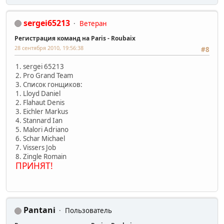
sergei65213
Ветеран
Регистрация команд на Paris - Roubaix
28 сентября 2010, 19:56:38
#8
1. sergei 65213
2. Pro Grand Team
3. Список гонщиков:
1. Lloyd Daniel
2. Flahaut Denis
3. Eichler Markus
4. Stannard Ian
5. Malori Adriano
6. Schar Michael
7. Vissers Job
8. Zingle Romain
ПРИНЯТ!
Pantani
Пользователь