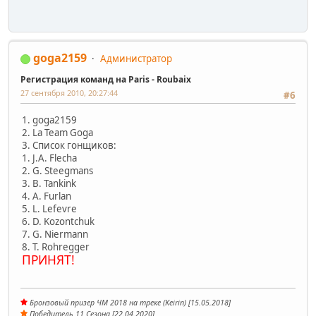
goga2159
Администратор
Регистрация команд на Paris - Roubaix
27 сентября 2010, 20:27:44
#6
1. goga2159
2. La Team Goga
3. Список гонщиков:
1. J.A. Flecha
2. G. Steegmans
3. B. Tankink
4. A. Furlan
5. L. Lefevre
6. D. Kozontchuk
7. G. Niermann
8. T. Rohregger
ПРИНЯТ!
Бронзовый призер ЧМ 2018 на треке (Keirin) [15.05.2018]
Победитель 11 Сезона [22.04.2020]