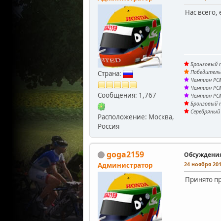
Нас всего,
Бронзовый п
Победитель 
Страна:
Чемпион PCM
Чемпион PCM
Сообщения: 1,767
Чемпион PCM
Бронзовый п
Серебряный 
Расположение: Москва,
Россия
goga2159
Обсуждени
24 ноября 201
Администратор
Принято пр