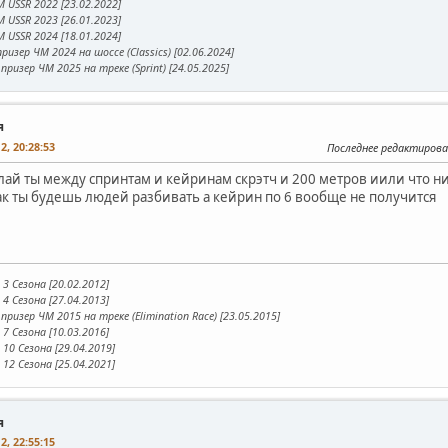
 USSR 2022 [23.02.2022]
 USSR 2023 [26.01.2023]
 USSR 2024 [18.01.2024]
ризер ЧМ 2024 на шоссе (Classics) [02.06.2024]
призер ЧМ 2025 на треке (Sprint) [24.05.2025]
я
2, 20:28:53
Последнее редактирова
елай ты между спринтам и кейринам скрэтч и 200 метров иили что ни
ак ты будешь людей разбивать а кейрин по 6 вообще не получится
3 Сезона [20.02.2012]
4 Сезона [27.04.2013]
призер ЧМ 2015 на треке (Elimination Race) [23.05.2015]
7 Сезона [10.03.2016]
10 Сезона [29.04.2019]
12 Сезона [25.04.2021]
я
2, 22:55:15