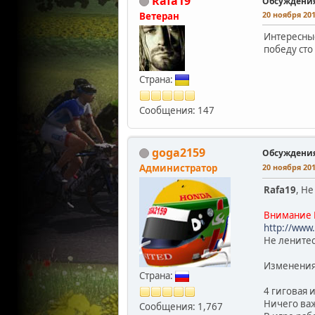
Rafa19
Обсуждени
20 ноября 201
Ветеран
Интересные
победу сто
Страна:
Сообщения: 147
goga2159
Обсуждени
Администратор
20 ноября 201
Rafa19
, Не
Внимание 
http://www.
Не ленитес
Изменения
Страна:
4 гиговая 
Ничего важ
Сообщения: 1,767