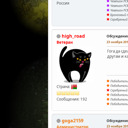
Чемпион PCM
Россия
Чемпион PCM
Чемпион PCM
Бронзовый п
Серебряный 
high_road
Обсуждени
Ветеран
23 ноября 201
Гога да сд
другам и к
Победитель 
Победитель 
Страна:
Серебряный 
Победитель 
Сообщения: 192
Победитель 
Победитель 
goga2159
Обсуждени
23 ноября 201
Администратор