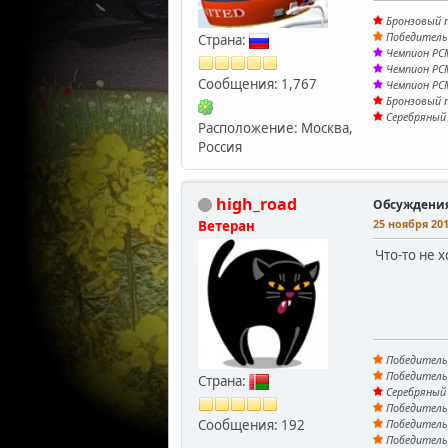
Бронзовый п
Победитель 
Страна:
Чемпион PCM
Чемпион PCM
Сообщения: 1,767
Чемпион PCM
Бронзовый п
Серебряный 
Расположение: Москва,
Россия
high_road
Обсуждени
25 ноября 201
Ветеран
Что-то не х
Победитель 
Победитель 
Страна:
Серебряный 
Победитель 
Сообщения: 192
Победитель 
Победитель 