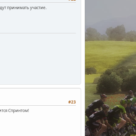
удут принимать участие.
#23
ится Спринтом!