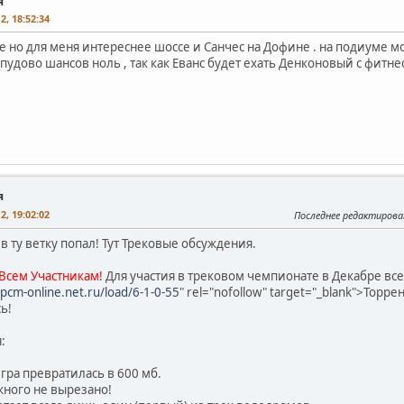
я
2, 18:52:34
 но для меня интереснее шоссе и Санчес на Дофине . на подиуме мо
 пудово шансов ноль , так как Еванс будет ехать Денконовый с фитнес
я
2, 19:02:02
Последнее редактирова
 в ту ветку попал! Тут Трековые обсуждения.
Всем Участникам!
Для участия в трековом чемпионате в Декабре все
pcm-online.net.ru/load/6-1-0-55
" rel="nofollow" target="_blank">Торре
ь!
:
игра превратилась в 600 мб.
ного не вырезано!