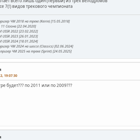
отает всего лишь один (первый) из трех велодромов
се 7(!) видов трекового чемпионата
ризер ЧМ 2018 на треке (Keirin) [15.05.2018]
11 Сезона [22.04.2020]
 USSR 2022 [23.02.2022]
 USSR 2023 [26.01.2023]
 USSR 2024 [18.01.2024]
ризер ЧМ 2024 на шоссе (Classics) [02.06.2024]
призер ЧМ 2025 на треке (Sprint) [24.05.2025]
я
2, 19:07:30
гре будет??? по 2011 или по 2009???
я