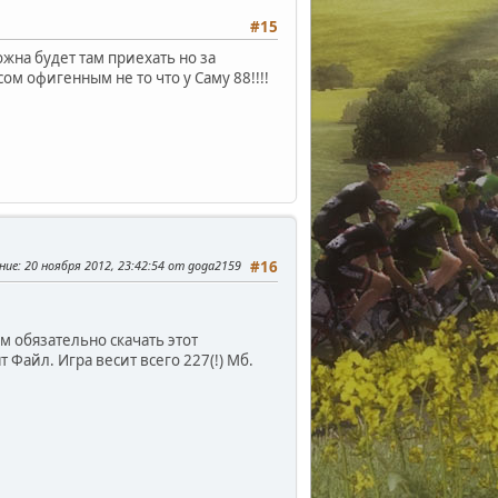
#15
жна будет там приехать но за
ом офигенным не то что у Саму 88!!!!
ние
: 20 ноября 2012, 23:42:54 от goga2159
#16
м обязательно скачать этот
нт Файл. Игра весит всего 227(!) Мб.