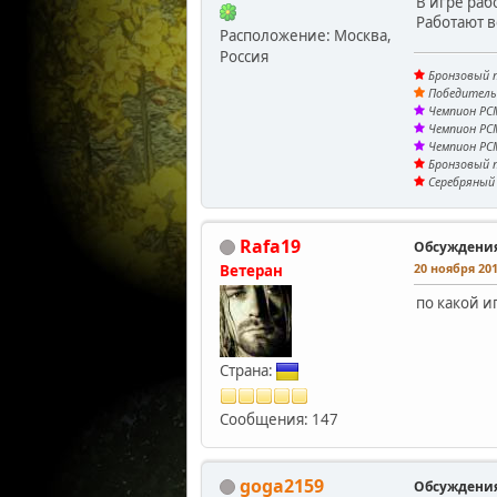
В игре раб
Работают в
Расположение: Москва,
Россия
Бронзовый п
Победитель 
Чемпион PCM
Чемпион PCM
Чемпион PCM
Бронзовый п
Серебряный 
Rafa19
Обсуждени
20 ноября 201
Ветеран
по какой и
Страна:
Сообщения: 147
goga2159
Обсуждени