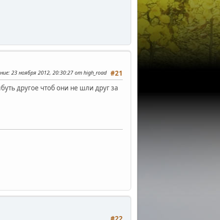
ние
: 23 ноября 2012, 20:30:27 от high_road
#21
буть другое чтоб они не шли друг за
#22