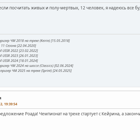
 если посчитать живых и полу-мертвых, 12 человек, я надеюсь все б
ризер ЧМ 2018 на треке (Keirin) [15.05.2018]
11 Сезона [22.04.2020]
 USSR 2022 [23.02.2022]
 USSR 2023 [26.01.2023]
 USSR 2024 [18.01.2024]
ризер ЧМ 2024 на шоссе (Classics) [02.06.2024]
призер ЧМ 2025 на треке (Sprint) [24.05.2025]
я
2, 19:39:54
едложение Роада! Чемпионат на треке стартует с Кейрина, а законч