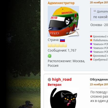
20 ноября 201
Администратор
Цитата
по какой
Основа - 2
Бронзовый п
Страна:
Победитель 
Чемпион PCM
Чемпион PCM
Сообщения: 1,767
Чемпион PCM
Бронзовый п
Серебряный 
Расположение: Москва,
Россия
high_road
Обсуждени
Ветеран
23 ноября 201
По поводу 
сложно раз
их в один 