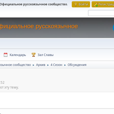
 - Официальное русскоязычное сообщество
.
Войти
Регистра
 Официальное русскоязычное
Календарь
Зал Славы
оязычное сообщество
Архив
4 Сезон
Обсуждения
►
►
►
:52
т эту тему.