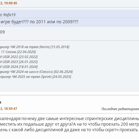
2, 19:09:45
: Rafa19
 игре будет??? по 2011 или по 2009???
009
ризер ЧМ 2018 на треке (Keirin) [15.05.2018]
11 Сезона [22.04.2020]
 USSR 2022 [23.02.2022]
 USSR 2023 [26.01.2023]
 USSR 2024 [18.01.2024]
ризер ЧМ 2024 на шоссе (Classics) [02.06.2024]
призер ЧМ 2025 на треке (Sprint) [24.05.2025]
я
2, 18:59:47
Последнее редактирова
календаря почему две самые интересные спринтерские дисциплины 
местить их подальше друг от друга?А на то чтобы проехать 200 мет
день с какой либо дисциплиной да даже на то чтобы скретч проехать