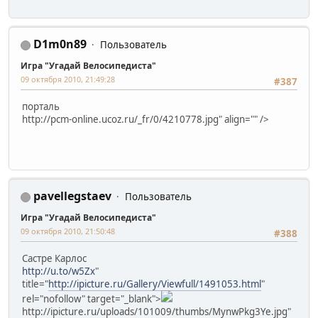
D1m0n89
Пользователь
Игра "Угадай Велосипедиста"
09 октября 2010, 21:49:28
#387
порталь
http://pcm-online.ucoz.ru/_fr/0/4210778.jpg" align="" />
pavellegstaev
Пользователь
Игра "Угадай Велосипедиста"
09 октября 2010, 21:50:48
#388
Састре Карлос
http://u.to/w5Zx
"
title="
http://ipicture.ru/Gallery/Viewfull/1491053.html
"
rel="nofollow" target="_blank">
http://ipicture.ru/uploads/101009/thumbs/MynwPkg3Ye.jpg"