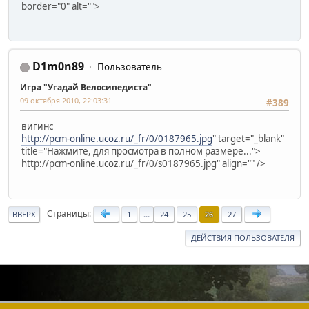
border="0" alt="">
D1m0n89
Пользователь
Игра "Угадай Велосипедиста"
09 октября 2010, 22:03:31
#389
вигинс
http://pcm-online.ucoz.ru/_fr/0/0187965.jpg
" target="_blank"
title="Нажмите, для просмотра в полном размере...">
http://pcm-online.ucoz.ru/_fr/0/s0187965.jpg" align="" />
Страницы
ВВЕРХ
1
...
24
25
27
26
ДЕЙСТВИЯ ПОЛЬЗОВАТЕЛЯ