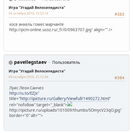
Игра "Угадай Велосипедиста"
04 октября 2010, 15:53:14
#383
хосе анхель гомес марчанте
http://pcm-online.ucoz.ru/_fr/0/0963707.jpg" align="" />
pavellegstaev
Пользователь
Игра "Угадай Велосипедиста"
09 октября 2010, 21:12:04
#384
Луис Леон Санчез
http://u.to/EZJx
"
title="
http://ipicture.ru/Gallery/Viewfull/1490272.html
"
rel="nofollow" target="_blank">
http://ipicture.ru/uploads/101009/thumbs/SOmycV23qO.jpg"
border="0" alt="">