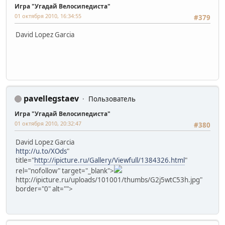
Игра "Угадай Велосипедиста"
01 октября 2010, 16:34:55
#379
David Lopez Garcia
pavellegstaev
Пользователь
Игра "Угадай Велосипедиста"
01 октября 2010, 20:32:47
#380
David Lopez Garcia
http://u.to/XOds
"
title="
http://ipicture.ru/Gallery/Viewfull/1384326.html
"
rel="nofollow" target="_blank">
http://ipicture.ru/uploads/101001/thumbs/G2j5wtC53h.jpg"
border="0" alt="">