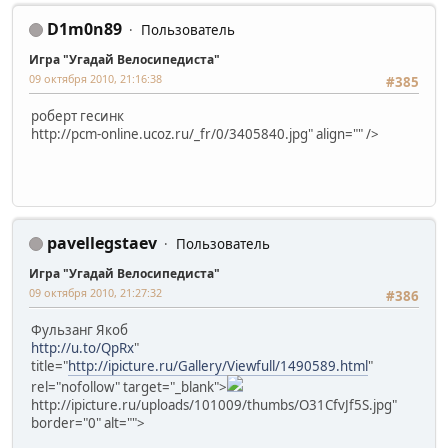
D1m0n89
Пользователь
Игра "Угадай Велосипедиста"
09 октября 2010, 21:16:38
#385
роберт гесинк
http://pcm-online.ucoz.ru/_fr/0/3405840.jpg" align="" />
pavellegstaev
Пользователь
Игра "Угадай Велосипедиста"
09 октября 2010, 21:27:32
#386
Фульзанг Якоб
http://u.to/QpRx
"
title="
http://ipicture.ru/Gallery/Viewfull/1490589.html
"
rel="nofollow" target="_blank">
http://ipicture.ru/uploads/101009/thumbs/O31CfvJf5S.jpg"
border="0" alt="">