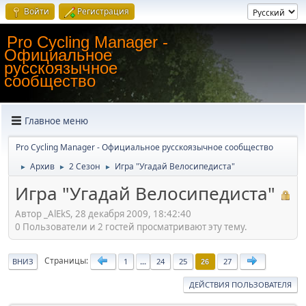
Войти
Регистрация
Pro Cycling Manager -
Официальное
русскоязычное
сообщество
Главное меню
Pro Cycling Manager - Официальное русскоязычное сообщество
Архив
2 Сезон
Игра "Угадай Велосипедиста"
►
►
►
Игра "Угадай Велосипедиста"
Автор _AlEkS, 28 декабря 2009, 18:42:40
0 Пользователи и 2 гостей просматривают эту тему.
Страницы
ВНИЗ
1
...
24
25
27
26
ДЕЙСТВИЯ ПОЛЬЗОВАТЕЛЯ