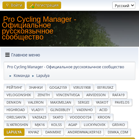
Войти
Регистрация
Pro Cycling Manager -
Официальное
русскоязычное
сообщество
Главное меню
Pro Cycling Manager - Официальное русскоязычное сообщество
Команда
Lapulya
►
►
РЕЙТИНГ
ЗНАЧКИ
GOGA2159
VIRUS1908
001RUSKZ
VELOGONSHIK
ZENITH
VINCENTVEGA
ARVIDSSON
RAFA19
DENKON
VALERON
MAXIMILIAN
SERGEI
YASKOT
PAVELOS
HIGHROAD
VLAD11
GLINDIBLEY
VADINHO
ACID
ORELSANTA
VADIA23
SKATO
VOODOO724
KROON
ILYATROSHIN
MJK16
KOLSS
AGAP
LUCKYNOVIK
GRIVKO
LAPULYA
KNYAZ
DANMIKE
ANDREWWALKER163
DIMKA_CDM