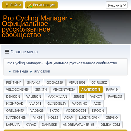
Войти
Регистрация
Pro Cycling Manager -
Официальное
русскоязычное
сообщество
Главное меню
Pro Cycling Manager - Официальное русскоязычное сообщество
Команда
arvidsson
►
►
РЕЙТИНГ
ЗНАЧКИ
GOGA2159
VIRUS1908
001RUSKZ
VELOGONSHIK
ZENITH
VINCENTVEGA
ARVIDSSON
RAFA19
DENKON
VALERON
MAXIMILIAN
SERGEI
YASKOT
PAVELOS
HIGHROAD
VLAD11
GLINDIBLEY
VADINHO
ACID
ORELSANTA
VADIA23
SKATO
VOODOO724
KROON
ILYATROSHIN
MJK16
KOLSS
AGAP
LUCKYNOVIK
GRIVKO
LAPULYA
KNYAZ
DANMIKE
ANDREWWALKER163
DIMKA_CDM