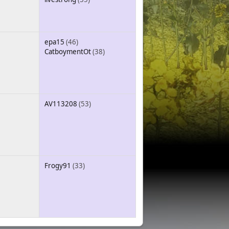
epa15
(46)
CatboymentOt
(38)
AV113208
(53)
Frogy91
(33)