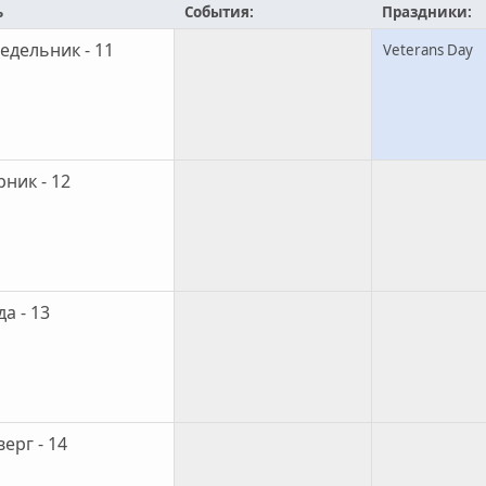
ь
События:
Праздники:
едельник - 11
Veterans Day
рник - 12
а - 13
ерг - 14