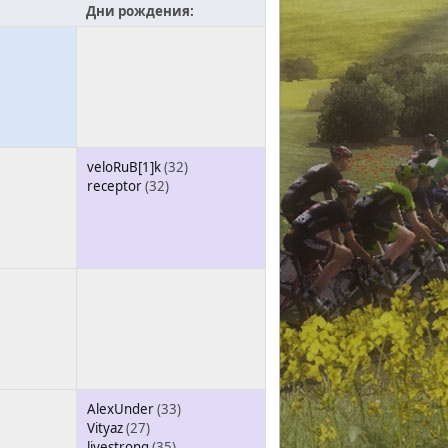
Дни рождения:
veloRuB[1]k
(32)
receptor
(32)
AlexUnder
(33)
Vityaz
(27)
livestrong
(35)