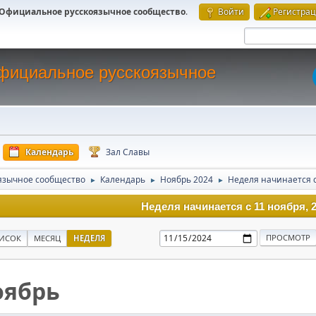
 - Официальное русскоязычное сообщество
.
Войти
Регистра
 Официальное русскоязычное
Календарь
Зал Славы
оязычное сообщество
Календарь
Ноябрь 2024
Неделя начинается с
►
►
►
Неделя начинается с 11 ноября, 
ИСОК
МЕСЯЦ
НЕДЕЛЯ
оябрь