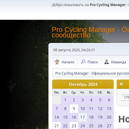
Добро пожаловать на
Pro Cycling Manager
Pro Cycling Manager -
сообщество
08 августа 2026, 04:26:21
Начало
Поиск
Команда
Pro Cycling Manager - Официальное русск
«
Октябрь 2024
Пн.
Вт.
Ср.
Чт.
Пт.
Сб.
Вс.
СП
1
2
3
4
5
6
7
8
9
10
11
12
13
Н
14
15
16
17
18
19
20
21
22
23
24
25
26
27