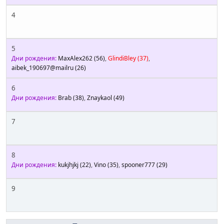
4
5
Дни рождения:
MaxAlex262
(56)
,
GlindiBley
(37)
,
aibek_190697@mailru
(26)
6
Дни рождения:
Brab
(38)
,
Znaykaol
(49)
7
8
Дни рождения:
kukjhjkj
(22)
,
Vino
(35)
,
spooner777
(29)
9