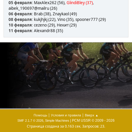
05 февраля
:
MaxAlex262 (56)
,
GlindiBley (37)
,
aibek_190697@mailru (26)
06 февраля
:
Brab (38)
,
Znaykaol (49)
08 февраля
:
kukjhjkj (22)
,
Vino (35)
,
spooner777 (29)
10 февраля
:
cezeno (29)
,
Некит (29)
11 февраля
:
Alexandr88 (35)
|
|
Помощь
Условия и правила
Вверх ▲
,
| PCM USSR © 2009 - 2026
SMF 2.1.7 © 2026
Simple Machines
Страница создана за 0.163 сек. Запросов: 23.