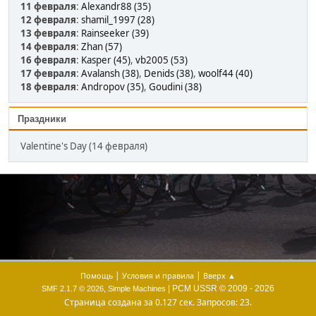
11 февраля
:
Alexandr88 (35)
12 февраля
:
shamil_1997 (28)
13 февраля
:
Rainseeker (39)
14 февраля
:
Zhan (57)
16 февраля
:
Kasper (45)
,
vb2005 (53)
17 февраля
:
Avalansh (38)
,
Denids (38)
,
woolf44 (40)
18 февраля
:
Andropov (35)
,
Goudini (38)
Праздники
Valentine's Day (14 февраля)
|
|
Помощь
Условия и правила
Вверх ▲
,
| PCM USSR © 2009 - 2026
SMF 2.1.7 © 2026
Simple Machines
Страница создана за 0.127 сек. Запросов: 23.