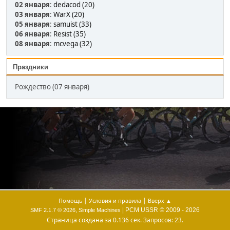
02 января
:
dedacod (20)
03 января
:
WarX (20)
05 января
:
samuist (33)
06 января
:
Resist (35)
08 января
:
mcvega (32)
Праздники
Рождество (07 января)
|
|
Помощь
Условия и правила
Вверх ▲
,
| PCM USSR © 2009 - 2026
SMF 2.1.7 © 2026
Simple Machines
Страница создана за 0.136 сек. Запросов: 23.